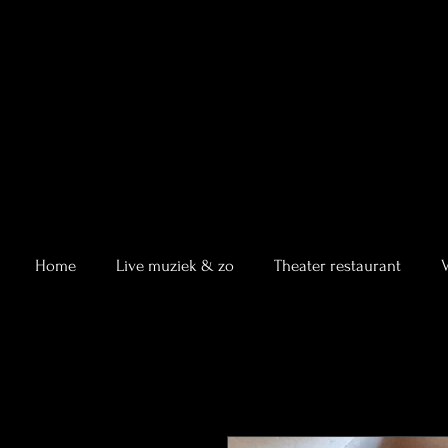
Home
Live muziek & zo
Theater restaurant
V