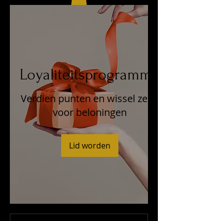
Eten - Drinken - Slapen
Loyaliteitsprogramma
Verdien punten en wissel ze in
voor beloningen
Lid worden