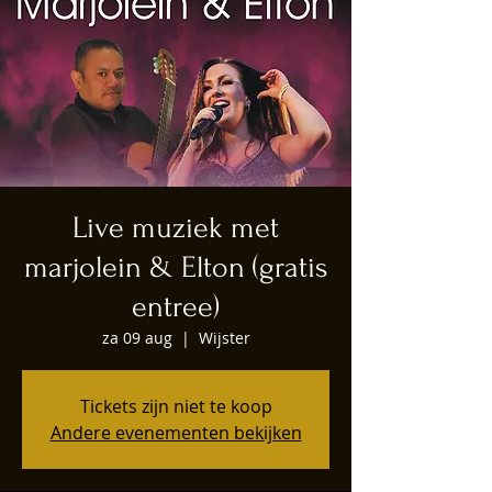
Eten - Drinken - Slapen
Live muziek met
marjolein & Elton (gratis
entree)
za 09 aug
  |  
Wijster
Tickets zijn niet te koop
Andere evenementen bekijken