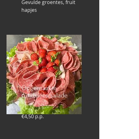
Gevulde groentes, fruit
hapjes
Opgemaakte
rundvlees salade
€4,50 p.p.