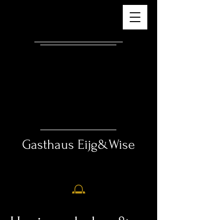
Gasthaus ​
Eijg&Wise
Essen – Trinken – Schlafen