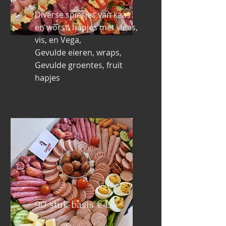
Diverse spiesjes van kaas
en worst, hapjes met vlees,
vis, en Vega,
Gevulde eieren, wraps,
Gevulde groentes, fruit
hapjes
90 stuk basis €45,-