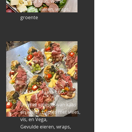
Diverse kaas, worst,
gevulde eieren, wraps,
groente
90 stuk luxe €65,-
Diverse spiesjes van kaas
en worst, hapjes met vlees,
vis, en Vega,
Gevulde eieren, wraps,