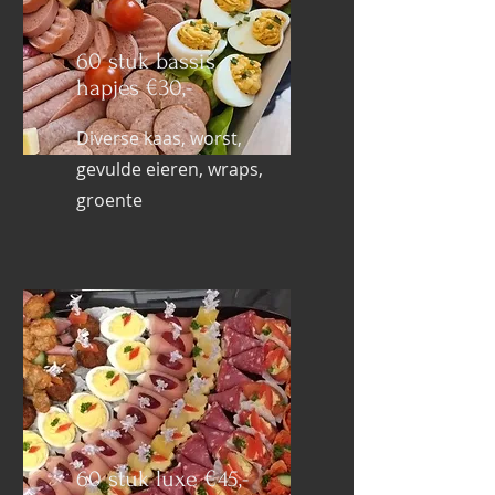
60 stuk bassis
hapjes €30,-
Diverse kaas, worst,
gevulde eieren, wraps,
groente
60 stuk luxe €45,-