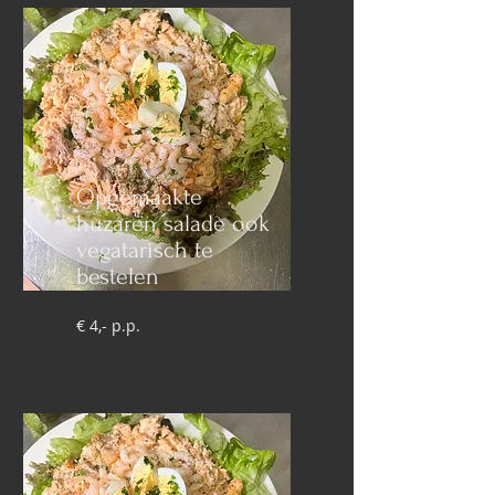
Opgemaakte
huzaren salade ook
vegatarisch te
bestelen
€ 4,- p.p.