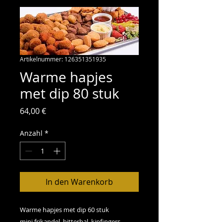
Artikelnummer: 126351351935
Warme hapjes
met dip 80 stuk
Preis
64,00 €
Anzahl
*
In den Warenkorb
Warme hapjes met dip 60 stuk
mini frikandel, bitterbal, kipfingers,