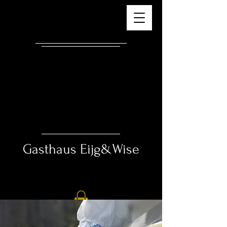
Gasthaus ​
Eijg&Wise
Essen – Trinken – Schlafen