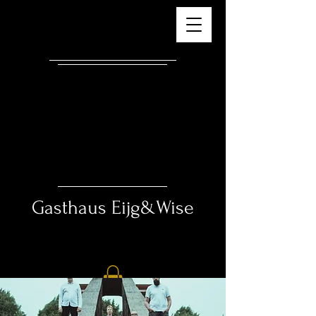
Gasthaus ​
Eijg&Wise
Essen – Trinken – Schlafen