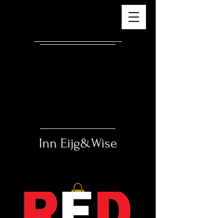
Inn ​
Eijg&Wise
Eat - Drink - Sleep