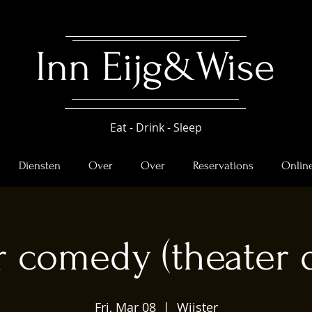
Inn ​
Eijg&Wise
Eat - Drink - Sleep
Diensten
Over
Over
Reservations
Online
r comedy (theater d
Fri, Mar 08
  |  
Wijster